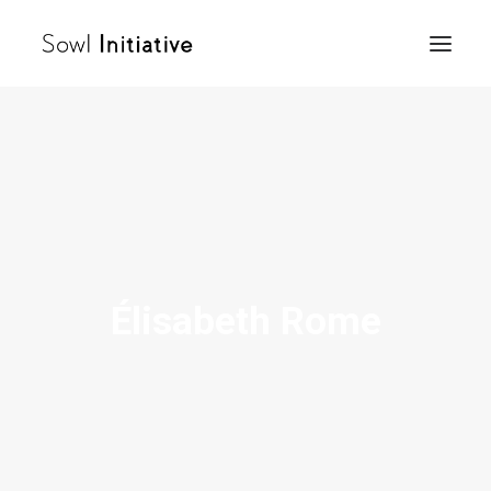
Accueil
Sowl Afrique
Sowl Orient
Sowl Occident
Femme
Élisabeth Rome
Actualités
Ambassadeurs
Rejoignez notre communauté