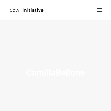
Accueil
Sowl Afrique
Sowl Orient
Sowl Occident
Femme
CamillaBellone
Actualités
Ambassadeurs
Rejoignez notre communauté